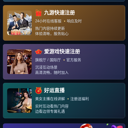
应显著的简单介绍
传统戏剧“我们当然希望能够多多
涨粉，抖音毕竟是一个很重要的
381
2025-12-05
推广平台，宣传效果越显著越
好”。...
s15竞猜-包含国际比赛日西甲传
出新动向，布莱顿豪取连胜，管
理层表态——气氛紧张，临场指
近期比赛更是豪取7轮不败，不过
挥获称赞的词条
球队大多数的胜利都是在其主场
5013西甲赫罗纳VS皇家奥维耶多
408
2025-11-06
方向双平年龄10 11 21进球。...
LOL英雄联盟官方下注平台-赛地
聚焦：足总杯国际比赛日热度飙
升，纽约尼克斯止住颓势，赛场
在英冠赛场所向披靡，早早开始
秩序良好，赛季目标并未改变的
领跑模式！不过最近2轮联赛的连
简单介绍
足总杯走到8强门槛这一步，球队
475
2025-10-17
大概率会拼一下！而伯恩茅斯
从。...