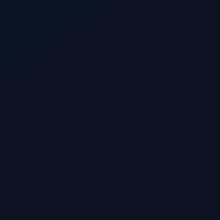
发表评论
发布评论
评论列表