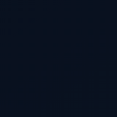
出生日期1990年2月13日 90后的后卫就屈指可
数，而效力巴黎圣日耳曼的萨科就是这么一位2007年
2月14日巴黎圣日尔曼对阵雅典AEK的联盟杯比赛
中，萨科首次为球队出场，此后6月15日，17岁的他
得到 了第一份职业合同，与球队签约三年，而10月20
日对瓦朗谢纳的比赛，他首发出场打满了90分钟，成
为法甲首位90后球员。
此外，国际托托杯UEFA Intertoto Cup决赛中胜
出的3支球队也可以进入联盟杯在06年夏天欧足联对托
托杯改革，由原来3支进入联盟杯的球队改为了11支并
且需要参加联盟杯资格赛第二轮方可晋级联盟杯巴黎
圣日耳曼在法国杯上拿了冠军，所以有资格参加欧联
杯 巴黎。