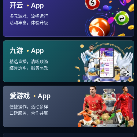
巴黎圣日耳曼在首回合战罢之后，取得了
9Game
5连胜的佳绩他
LOL英雄联盟官方下注平台
们在法国杯
8强战中战胜了
开云
第戎，同时在联赛中进一步扩大了
lol外围
领先优势，目前积71分，领先里尔17分之多这
一连串的胜利不仅巩固了
s15投注
他
s15竞猜
们在法甲
的霸主地位，也展现了球队出色的竞技状态曼联方
面，近4战取得了3胜1平的战绩在足总杯中，他们以
20淘汰。