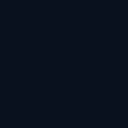
巴黎圣日耳曼VS雷恩大巴黎主场优势明显，有望
轻取三分 巴黎圣日耳曼状态正佳大巴黎在欧冠出局后
专注于联赛，上轮客场击败布雷斯特后，近7轮6胜1
负，主场更是
s15外围
保持不败尽管中卫金彭贝和边锋
内马尔赛季报销，但姆巴佩领衔的锋线仍具备强大攻
击力 雷恩客战能力薄弱雷恩上轮客场战平欧塞尔后，
连续两场不胜，客场表现低迷。
北京时间下周二凌晨的足总杯第5轮比赛，曼联将