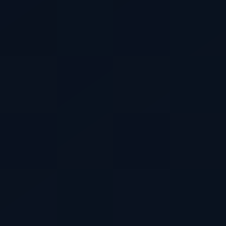
进球战胜红魔曼联夺取该赛季的第2项桂冠 追答 1997
年，19岁的德罗巴接到了巴黎圣日耳曼的试训通知虽
然圣日耳曼最终没有接纳他，但他还是得到了来自法
乙勒芒俱乐部的职业合同200102赛季，德罗巴代表甘
冈在11场法甲打进3球，帮助球队保级成功200203赛
季，德罗巴和马卢达。
90后的后卫就屈指可数，而效力巴黎圣日耳曼的
萨科就是这么一位2007年2月14日巴黎圣日尔曼对阵
雅典AEK的联盟杯比赛中，萨科首次为球队出场，此
后6月15日，17岁的他得到了第一份职业合同，与球
队签约三年，而10月20日对瓦朗谢纳的比赛，他首发
出场打满了90分钟，成为法甲首位90后球员14姓名。
大卫·贝克汉姆一共效力过曼联普雷斯顿皇马洛杉