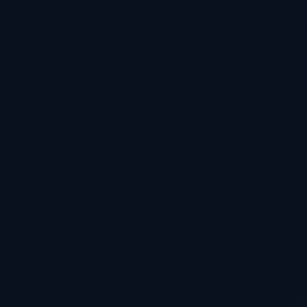
2 2016年欧洲冠军联赛淘汰赛阶段，巴塞罗那对
阵巴黎圣日耳曼在首回合的比赛中，巴塞罗那在主场
以40大胜巴黎圣日耳曼次回合，巴黎圣日耳曼在主场
以31战胜巴塞罗那，总比分34落败尽管巴塞罗那在客
场取得了一粒宝贵的客场进球，但巴黎圣日耳曼在主
场还是完成了对巴塞罗那的逆转3 2019年。
十几岁时，他在曼联成名他在1999年和2001年两
次获得世界足球先生银球奖，1999年当选欧足联最佳
球员，2001年当选英国最佳运动员，2010年获得
BBC终身成就奖贝克汉姆效力过曼联普雷斯顿皇马洛
杉矶银河AC米兰巴黎圣日耳曼等6家俱乐部，获得过1
次欧冠1次丰田杯6次英超奖杯2次足总杯4次。
200607赛季足总杯决赛，德罗巴加时赛打入唯一