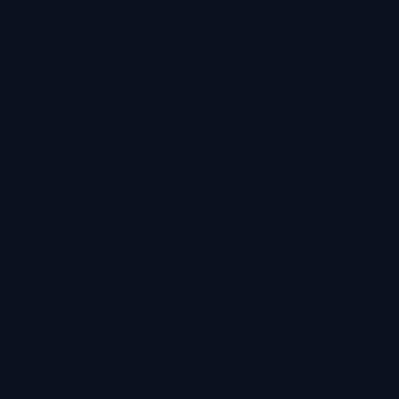
矶银河AC米兰和巴黎圣日耳曼6家俱乐部，拿到1次欧
冠1次丰田杯冠军6次英超冠军奖杯，2次足总杯4次慈
善盾杯1次西甲冠军1次西班牙超级杯2次美国职业大联
盟总决赛冠军1次法甲冠军2013年5月16日，大卫·贝
克汉姆通过英足总官网发布公告。
他在非洲出生，年轻时在法国长大，并在那里作
为一名右边后卫度过了早期的青年足球时代他在多家
小俱乐部中辗转，甚至获得了在巴黎圣日耳曼试训的
机会，但他选择了先学习，然后再跨入更高的境界在
法乙的勒芒队，他也是这样做的，后来，他来到了甲
级的甘冈而之前的几年，他曾经因伤错过了加盟该俱
乐部 在布列塔尼的。
2021年的梅西，为巴萨巴黎圣日耳曼阿根廷国家