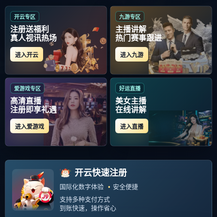
首页
包含"赛前犹他爵士备战NBA常规赛；豪取连胜细节曝光；信
心回归；球探报告显示潜力"标签的文章
9Game-包含赛前犹他爵士备战
NBA常规赛；豪取连胜细节曝
光；信心回归；球探报告显示潜
1、2023年1月13日 本赛季马尔
力的词条
卡宁创造NBA生涯单场得分新
高，将极大有益于他争夺进步最
404
2025-10-15
快球员MIP 大家应该记得，米切
尔服役爵士期间常规赛单场最高
得分是两次46分。...
关注我们