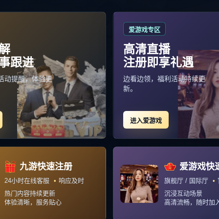
综合球星
篮球新闻
足球赛事
综合资讯
田径赛事
9Game-转折点！武汉三镇防线松动，国王杯冲刺阶段攻防权衡，引发热议，训
一，倒计时还有8天。 继第一波热门信息之后，第二波实
袭！ 后续继续新增中，妈妈们要是有啥推荐的，也可以在留
小编呀，小编下次加进去嘛……一家三口包吃包住包玩，入住度
422
1
2025-12-07
开云-关
传统名瓷，是一种小口、短颈、丰肩 、瘦底、圈足的瓶式，