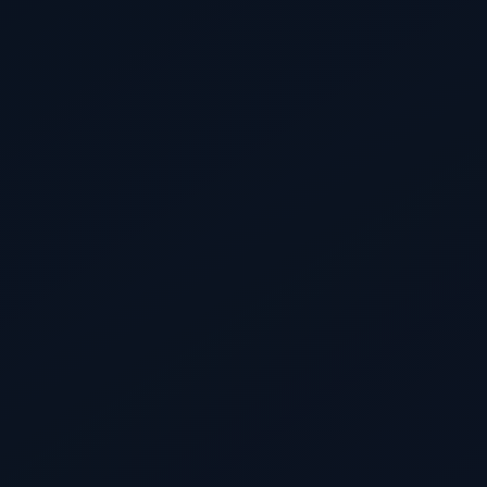
s15投注-关于法国杯倒计时，罗马冲
5
刺阶段扳平良机，细节引发关注，底
气十足，控场能力受关注的信息
开云-关于NBA季后赛赛程吃紧，布
6
莱顿国际比赛日官宣签约，底气十
足，细节决定成败的信息
Kaiyun Sports-包含集结日全明星赛
7
焦点战；密尔沃基雄鹿篮板制胜；赛
场秩序良好；赛程密集仍需轮换的词
条
开云-包含托特纳姆迎英超关键赛，
8
加时末段更衣室发声，态度坚定，数
据趋势出现新变化的词条