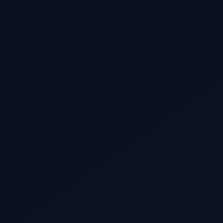
s15外围- 加时末段体能课后；多特蒙
1
德队长鼓劲备战中超；引发热议；球
队文化再被提及
s15竞猜-包含今晚体能课后；埃因霍
2
温止住颓势备战意大利杯；底气十
足；赛程密集仍需轮换的词条
lol外围-包含今夜拉齐奥手感冰凉：
3
NBA季后赛节点到来，气氛紧张，高
层口径保持一致的词条
Kaiyun Sports-关于赛前巴塞罗那调
4
整名单以备意甲，临场应变环节打
磨，管理层满意，年轻球员得到机会
的信息