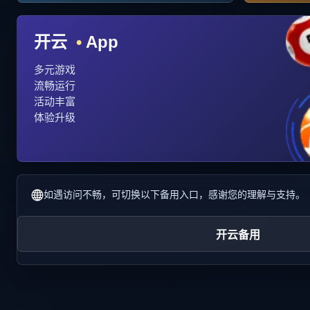
口小只能
挺秀、俏
xjunn
欧冠
1、备战
条4月7
首秀备战
xjunn